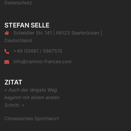
Datenschutz
STEFAN SELLE
Scheidter Str. 141 | 66123 Saarbrücken |
Deutschland
+49 (0)681 / 5867515
info@camino-frances.com
ZITAT
« Auch der längste Weg
beginnt mit einem ersten
Schritt. »
Chinesisches Sprichwort