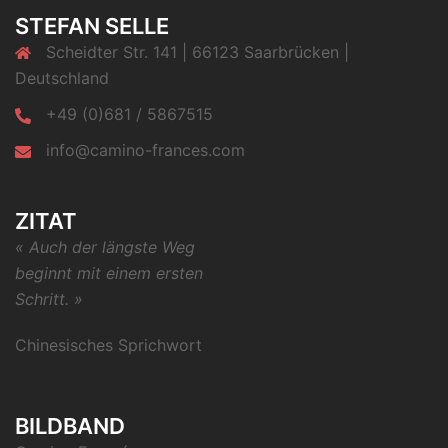
STEFAN SELLE
Scheidter Str. 141 | 66123 Saarbrücken |
Deutschland
+49 (0)681 / 5867515
info@camino-frances.com
ZITAT
« Auch der längste Weg
beginnt mit einem ersten
Schritt. »
Chinesisches Sprichwort
BILDBAND