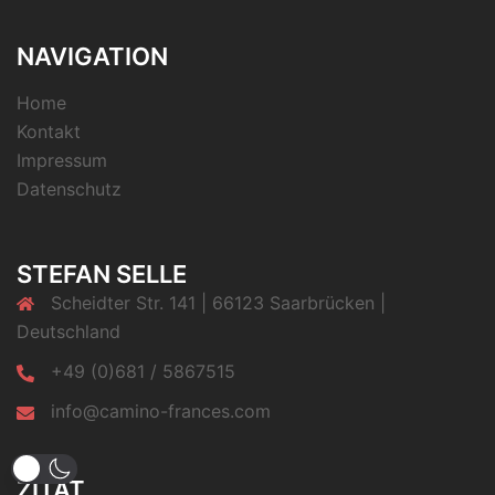
NAVIGATION
Home
Kontakt
Impressum
Datenschutz
STEFAN SELLE
Scheidter Str. 141 | 66123 Saarbrücken |
Deutschland
+49 (0)681 / 5867515
info@camino-frances.com
ZITAT